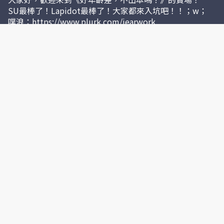
SU最棒了！Lapidot最棒了！大家都來入坑吧！！；w；
噗浪：https://www.plurk.com/jearwork
Tumblr：https://jearwork.tumblr.com/
推特：https://twitter.com/haotamalove
聯絡我們
jearworkart@hotmail.com
https://www.doujin.com.tw/groups/info/5425
社群
本站之宣傳文案／圖片之著作權皆由
jearwork.cashier.ecpay.com.tw 所擁有。