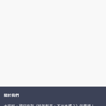
關於我們
大家好，歡迎來到《好年齡差，不出本嗎？》的賣場！